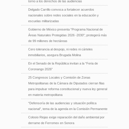
torno a los derechos de las audiencias
Delgado Carrillo convoca a fortalecer acuerdos
nacionales sobre redes sociales en la educación y
escuelas militarizadas
Gobierno de México presenta “Programa Nacional de
Áreas Naturales Protegidas 2026 -2030”; protegerá más
de 99 millones de hectáreas
Cero tolerancia al despojo, ni redes ni cárteles
inmobiliarios, asegura Brugada Molina
En el Senado de la República invitan a la “Feria de
Coronango 2026”
25 Congresos Locales y Comisión de Zonas
Metropolitanas de la Cámara de Diputados cierran filas
para impulsar reforma constitucional y nueva ley general
en materia metropolitana
“Defensoría de las audiencias y situación política
nacional”, tema de la agenda en la Comisión Permanente
Colosio Riojas exige reparación del daño ambiental por
derrame de Ferromex en Sonora