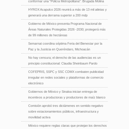
conformar una “Policía Metropolitana”: Brugada Molina
HYROX Acapulco 2026 reunirá a más de 13 mil atletas y
generará una derrama superior a 200 mdp
Gobierno de México presenta Programa Nacional de
Áreas Naturales Protegidas 2026 -2030; protegerá más
de 99 millones de hectáreas
Semarnat coordina séptima Feria del Bienestar por la
Paz y la Justicia en Queréndaro, Michoacán
No hay censura; el derecho de las audiencias es un
principio constitucional: Claudia Sheinbaum Pardo
COFEPRIS, SSPC y SSC CDMX combaten publicidad
irregular en redes sociales y plataformas de comercio
electrónico
Gobiernos de México y Sinaloa inician entrega de
incentivos a productoras y productores de maíz blanco
Comisión aprobó tres dictámenes en sentido negativo
sobre estacionamientos públicos, infraestructura y
movilidad activa
México requiere reglas claras que protejan los derechos