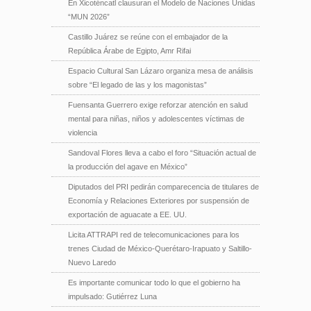
En Xicoténcatl clausuran el Modelo de Naciones Unidas
“MUN 2026”
Castillo Juárez se reúne con el embajador de la
República Árabe de Egipto, Amr Rifai
Espacio Cultural San Lázaro organiza mesa de análisis
sobre “El legado de las y los magonistas”
Fuensanta Guerrero exige reforzar atención en salud
mental para niñas, niños y adolescentes víctimas de
violencia
Sandoval Flores lleva a cabo el foro “Situación actual de
la producción del agave en México”
Diputados del PRI pedirán comparecencia de titulares de
Economía y Relaciones Exteriores por suspensión de
exportación de aguacate a EE. UU.
Licita ATTRAPI red de telecomunicaciones para los
trenes Ciudad de México-Querétaro-Irapuato y Saltillo-
Nuevo Laredo
Es importante comunicar todo lo que el gobierno ha
impulsado: Gutiérrez Luna