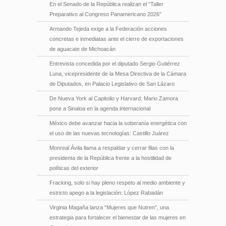
En el Senado de la República realizan el “Taller
Preparativo al Congreso Panamericano 2026”
Armando Tejeda exige a la Federación acciones
concretas e inmediatas ante el cierre de exportaciones
de aguacate de Michoacán
Entrevista concedida por el diputado Sergio Gutiérrez
Luna, vicepresidente de la Mesa Directiva de la Cámara
de Diputados, en Palacio Legislativo de San Lázaro
De Nueva York al Capitolio y Harvard: Mario Zamora
pone a Sinaloa en la agenda internacional
México debe avanzar hacia la soberanía energética con
el uso de las nuevas tecnologías: Castillo Juárez
Monreal Ávila llama a respaldar y cerrar filas con la
presidenta de la República frente a la hostilidad de
políticas del exterior
Fracking, solo si hay pleno respeto al medio ambiente y
estricto apego a la legislación: López Rabadán
Virginia Magaña lanza “Mujeres que Nutren”, una
estrategia para fortalecer el bienestar de las mujeres en