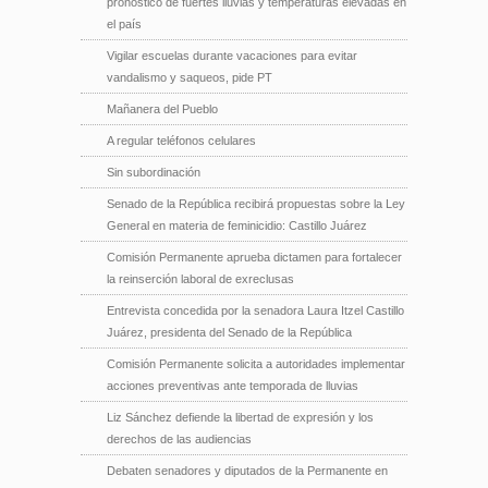
pronóstico de fuertes lluvias y temperaturas elevadas en
el país
Vigilar escuelas durante vacaciones para evitar
vandalismo y saqueos, pide PT
Mañanera del Pueblo
A regular teléfonos celulares
Sin subordinación
Senado de la República recibirá propuestas sobre la Ley
General en materia de feminicidio: Castillo Juárez
Comisión Permanente aprueba dictamen para fortalecer
la reinserción laboral de exreclusas
Entrevista concedida por la senadora Laura Itzel Castillo
Juárez, presidenta del Senado de la República
Comisión Permanente solicita a autoridades implementar
acciones preventivas ante temporada de lluvias
Liz Sánchez defiende la libertad de expresión y los
derechos de las audiencias
Debaten senadores y diputados de la Permanente en