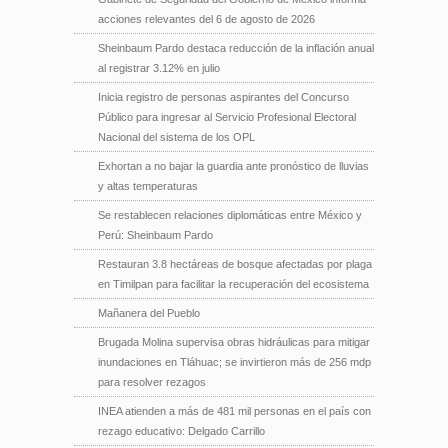
acciones relevantes del 6 de agosto de 2026
Sheinbaum Pardo destaca reducción de la inflación anual
al registrar 3.12% en julio
Inicia registro de personas aspirantes del Concurso
Público para ingresar al Servicio Profesional Electoral
Nacional del sistema de los OPL
Exhortan a no bajar la guardia ante pronóstico de lluvias
y altas temperaturas
Se restablecen relaciones diplomáticas entre México y
Perú: Sheinbaum Pardo
Restauran 3.8 hectáreas de bosque afectadas por plaga
en Timilpan para facilitar la recuperación del ecosistema
Mañanera del Pueblo
Brugada Molina supervisa obras hidráulicas para mitigar
inundaciones en Tláhuac; se invirtieron más de 256 mdp
para resolver rezagos
INEA atienden a más de 481 mil personas en el país con
rezago educativo: Delgado Carrillo