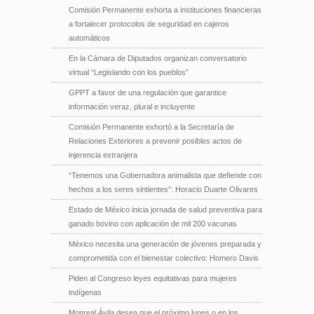
Comisión Permanente exhorta a instituciones financieras
a fortalecer protocolos de seguridad en cajeros
automáticos
En la Cámara de Diputados organizan conversatorio
virtual “Legislando con los pueblos”
GPPT a favor de una regulación que garantice
información veraz, plural e incluyente
Comisión Permanente exhortó a la Secretaría de
Relaciones Exteriores a prevenir posibles actos de
injerencia extranjera
“Tenemos una Gobernadora animalista que defiende con
hechos a los seres sintientes”: Horacio Duarte Olivares
Estado de México inicia jornada de salud preventiva para
ganado bovino con aplicación de mil 200 vacunas
México necesita una generación de jóvenes preparada y
comprometida con el bienestar colectivo: Homero Davis
Piden al Congreso leyes equitativas para mujeres
indígenas
Monreal Ávila desea que el próximo lunes o en los