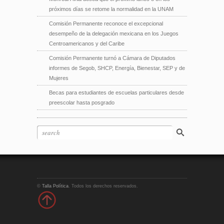
próximos días se retome la normalidad en la UNAM
Comisión Permanente reconoce el excepcional
desempeño de la delegación mexicana en los Juegos
Centroamericanos y del Caribe
Comisión Permanente turnó a Cámara de Diputados
informes de Segob, SHCP, Energía, Bienestar, SEP y de
Mujeres
Becas para estudiantes de escuelas particulares desde
preescolar hasta posgrado
©
Talla Política
. Todos los derechos reservados.