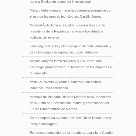
pone a Sinaloa en la agenda internacional
México debe avanzar hacia la soberanía energética con
el uso de las nuevas tecnologías: Castillo Juárez
Monreal Ávila llama a respaldar y cerrar filas con la
presidenta de la República frente a la hostilidad de
políticas del exterior
Fracking, solo si hay pleno respeto al medio ambiente y
estricto apego a la legislación: López Rabadán
Virginia Magaña lanza “Mujeres que Nutren”, una
estrategia para fortalecer el bienestar de las mujeres en
Guanajuato
Yeidckol Polevnsky llama a construir una política
industrial Latinoamericana
Mensaje del diputado Ricardo Monreal Ávila, presidente
de la Junta de Coordinación Política y coordinador del
Grupo Parlamentario de Morena
Sectur supervisa avances del Plan Tulum Renace en el
Parque del Jaguar
Entrevista concedida por la senadora Laura Itzel Castillo