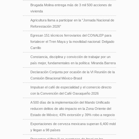
Brugada Molina entrega más de 3 mil 500 acciones de
vivienda
Agricultura llama a participar en la “Jornada Nacional de
Reforestación 2026”
Egresan 151 técnicos ferroviarios del CONALEP para
fortalecer el Tren Maya y la movilidad nacional: Delgado
Carrillo
Constancia, disciplina y convicción de trabajar por un
país mejor, fundamentales en la política: Miranda Barrera
Declaración Conjunta por ocasión de la VI Reunión de la
Comisión Binacional México-Brasil
Impulsan el café de especialidad y el comercio directo
con la Convención del Café Oaxaqueño 2026
A 500 días de la implementación del Mando Unificado
reducen delitos de alto impacto en la Zona Oriente del
Estado de México; 43% extorsión y 39% robo a negocio
Exportaciones de cerveza mexicana superan 6,400 mdd
y llegan a 98 países
Presentan el libro “Las aventuras de Itzuri en los