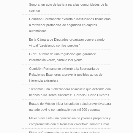
Sonora, un acto de justicia para las comunidades de la
cuenca
Comisión Permanente exhorta a instituciones financieras
a fortalecer protocolos de seguridad en cajeros
automáticos
En la Cámara de Diputados organizan conversatorio
virtual “Legislando con los pueblos”
GPPT a favor de una regulación que garantice
información veraz, plural e incluyente
Comisión Permanente exhortó a la Secretaría de
Relaciones Exteriores a prevenir posibles actos de
injerencia extranjera
“Tenemos una Gobernadora animalista que defiende con
hechos a los seres sintientes”: Horacio Duarte Olivares
Estado de México inicia jornada de salud preventiva para
ganado bovino con aplicación de mil 200 vacunas
México necesita una generación de jóvenes preparada y
comprometida con el bienestar colectivo: Homero Davis
Piden al Congreso leyes equitativas para mujeres