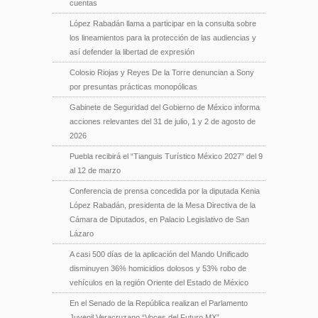
cuentas
López Rabadán llama a participar en la consulta sobre
los lineamientos para la protección de las audiencias y
así defender la libertad de expresión
Colosio Riojas y Reyes De la Torre denuncian a Sony
por presuntas prácticas monopólicas
Gabinete de Seguridad del Gobierno de México informa
acciones relevantes del 31 de julio, 1 y 2 de agosto de
2026
Puebla recibirá el “Tianguis Turístico México 2027” del 9
al 12 de marzo
Conferencia de prensa concedida por la diputada Kenia
López Rabadán, presidenta de la Mesa Directiva de la
Cámara de Diputados, en Palacio Legislativo de San
Lázaro
A casi 500 días de la aplicación del Mando Unificado
disminuyen 36% homicidios dolosos y 53% robo de
vehículos en la región Oriente del Estado de México
En el Senado de la República realizan el Parlamento
Juvenil Veracruzano “Voces del Futuro MX”