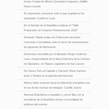
trenes Ciudad de México-Querétaro-Irapuato y Saltillo-
Nuevo Laredo
Es importante comunicar todo lo que el gobierno ha
impulsado: Gutiérrez Luna
En el Senado de la República realizan el “Taller
Preparativo al Congreso Panamericano 2026”
Armando Tejeda exige a la Federación acciones
concretas e inmediatas ante el cierre de exportaciones
de aguacate de Michoacán
Entrevista concedida por el diputado Sergio Gutiérrez
Luna, vicepresidente de la Mesa Directiva de la Cámara
de Diputados, en Palacio Legislativo de San Lázaro
De Nueva York al Capitolio y Harvard: Mario Zamora
pone a Sinaloa en la agenda internacional
México debe avanzar hacia la soberanía energética con
el uso de las nuevas tecnologías: Castillo Juárez
Monreal Ávila llama a respaldar y cerrar filas con la
presidenta de la República frente a la hostilidad de
políticas del exterior