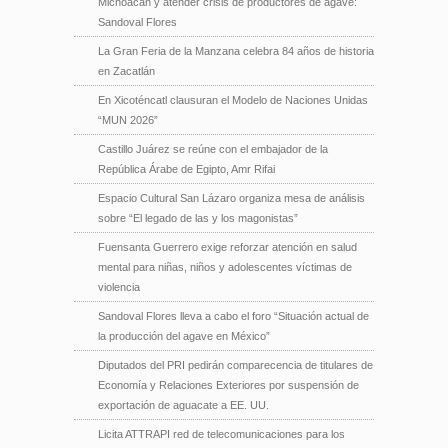
Michoacán y atender crisis de productores de agave:
Sandoval Flores
La Gran Feria de la Manzana celebra 84 años de historia
en Zacatlán
En Xicoténcatl clausuran el Modelo de Naciones Unidas
“MUN 2026”
Castillo Juárez se reúne con el embajador de la
República Árabe de Egipto, Amr Rifai
Espacio Cultural San Lázaro organiza mesa de análisis
sobre “El legado de las y los magonistas”
Fuensanta Guerrero exige reforzar atención en salud
mental para niñas, niños y adolescentes víctimas de
violencia
Sandoval Flores lleva a cabo el foro “Situación actual de
la producción del agave en México”
Diputados del PRI pedirán comparecencia de titulares de
Economía y Relaciones Exteriores por suspensión de
exportación de aguacate a EE. UU.
Licita ATTRAPI red de telecomunicaciones para los