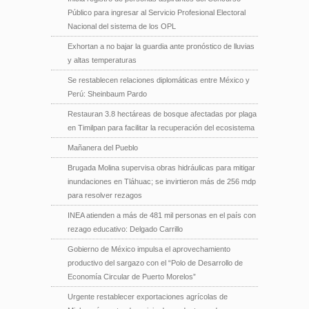
Público para ingresar al Servicio Profesional Electoral
Nacional del sistema de los OPL
Exhortan a no bajar la guardia ante pronóstico de lluvias
y altas temperaturas
Se restablecen relaciones diplomáticas entre México y
Perú: Sheinbaum Pardo
Restauran 3.8 hectáreas de bosque afectadas por plaga
en Timilpan para facilitar la recuperación del ecosistema
Mañanera del Pueblo
Brugada Molina supervisa obras hidráulicas para mitigar
inundaciones en Tláhuac; se invirtieron más de 256 mdp
para resolver rezagos
INEA atienden a más de 481 mil personas en el país con
rezago educativo: Delgado Carrillo
Gobierno de México impulsa el aprovechamiento
productivo del sargazo con el “Polo de Desarrollo de
Economía Circular de Puerto Morelos”
Urgente restablecer exportaciones agrícolas de