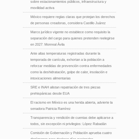
sobre estacionamientos públicos, infraestructura y
movilidad activa
México requiere reglas claras que protejan los derechos
de personas creadoras, considera Castillo Juárez
Marco jurídico vigente no establece como requisito la
separación del cargo para quienes pretenden reelegirse
en 2027: Monreal Ávila
Ante altas temperaturas registradas durante la
temporada de canícula, exhortan a la población a
reforzar medidas de prevención contra enfermedades
como la deshidratación, golpe de calor, insolación e
intoxicaciones alimentarias
SRE e INAH alistan repatriación de tres piezas
prehispánicas desde EUA
El racismo en México es una herida abierta, advierte la
senadora Patricia Ramírez
Transparencia y rendición de cuentas debe aplicarse a
todos, sin excepción ni privilegios: López Rabadán
Comisión de Gobernación y Población aprueba cuatro
dictámenes para declarar días nacionales