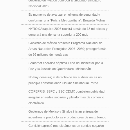
Gobierno de México convoca al Segundo Simulacro
Nacional 2026
Es momento de avanzar en el tema de seguridad y
conformar una “Policía Metropolitana”: Brugada Molina
HYROX Acapulco 2026 reunirá a más de 13 mil atletas y
generará una derrama superior a 200 mdp
Gobierno de México presenta Programa Nacional de
Áreas Naturales Protegidas 2026 -2030; protegerá más
de 99 millones de hectáreas
Semarnat coordina séptima Feria del Bienestar por la
Paz y la Justicia en Queréndaro, Michoacán
No hay censura; el derecho de las audiencias es un
principio constitucional: Claudia Sheinbaum Pardo
COFEPRIS, SSPC y SSC CDMX combaten publicidad
irregular en redes sociales y plataformas de comercio
electrónico
Gobiernos de México y Sinaloa inician entrega de
incentivos a productoras y productores de maíz blanco
Comisión aprobó tres dictámenes en sentido negativo