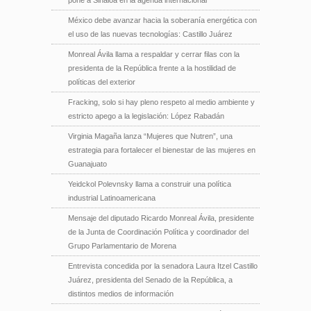
México debe avanzar hacia la soberanía energética con
el uso de las nuevas tecnologías: Castillo Juárez
Monreal Ávila llama a respaldar y cerrar filas con la
presidenta de la República frente a la hostilidad de
políticas del exterior
Fracking, solo si hay pleno respeto al medio ambiente y
estricto apego a la legislación: López Rabadán
Virginia Magaña lanza “Mujeres que Nutren”, una
estrategia para fortalecer el bienestar de las mujeres en
Guanajuato
Yeidckol Polevnsky llama a construir una política
industrial Latinoamericana
Mensaje del diputado Ricardo Monreal Ávila, presidente
de la Junta de Coordinación Política y coordinador del
Grupo Parlamentario de Morena
Entrevista concedida por la senadora Laura Itzel Castillo
Juárez, presidenta del Senado de la República, a
distintos medios de información