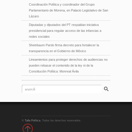
Coordinación Política y coordinador del Grupo
Parlamentario de Morena, en Palacio Legislativo de San
Lázaro
Diputadas y diputados del PT respaldan iniciativa
presidencial para regular acceso de las infancias a
redes sociales
Sheinbaum Pardo firma decreto para fortalecer la
transparencia en el Gobierno de México
Lineamientos para proteger derechos de audiencias no
pueden rebasar el contenido de la ley ni de la
Constitución Política: Monreal Ávila
©
Talla Política
. Todos los derechos reservados.