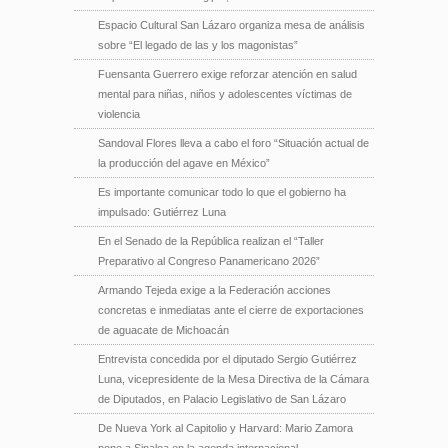
Espacio Cultural San Lázaro organiza mesa de análisis
sobre “El legado de las y los magonistas”
Fuensanta Guerrero exige reforzar atención en salud
mental para niñas, niños y adolescentes víctimas de
violencia
Sandoval Flores lleva a cabo el foro “Situación actual de
la producción del agave en México”
Es importante comunicar todo lo que el gobierno ha
impulsado: Gutiérrez Luna
En el Senado de la República realizan el “Taller
Preparativo al Congreso Panamericano 2026”
Armando Tejeda exige a la Federación acciones
concretas e inmediatas ante el cierre de exportaciones
de aguacate de Michoacán
Entrevista concedida por el diputado Sergio Gutiérrez
Luna, vicepresidente de la Mesa Directiva de la Cámara
de Diputados, en Palacio Legislativo de San Lázaro
De Nueva York al Capitolio y Harvard: Mario Zamora
pone a Sinaloa en la agenda internacional