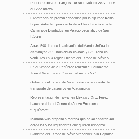
Puebla recibirá el “Tianguis Turístico México 2027” del 9
al 12 de marzo
Conferencia de prensa concedida por la diputada Kenia
López Rabadán, presidenta de la Mesa Directiva de la
Cámara de Diputados, en Palacio Legislativo de San
Lázaro
A casi 500 días de la aplicación del Mando Unificado
disminuyen 36% homicidios dolosos y 53% robo de
vehículos en la región Oriente del Estado de México
En el Senado de la República realizan el Parlamento
Juvenil Veracruzano “Voces del Futuro MX”
Gobierno del Estado de México atiende accidente de
transporte de pasajeros en Atlacomulco
Representación de Taiwán en México y Ortiz Pérez
hacen realidad el Centro de Apoyo Emocional
“Equilíbrate”
Monreal Ávila propone a Morena que no se separen del
cargo las y los legisladores que quieren reelegirse
Gobierno del Estado de México reconoce a la Cepanaf