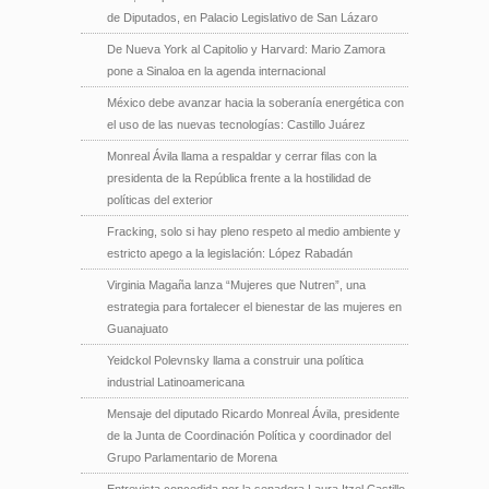
de Diputados, en Palacio Legislativo de San Lázaro
De Nueva York al Capitolio y Harvard: Mario Zamora
pone a Sinaloa en la agenda internacional
México debe avanzar hacia la soberanía energética con
el uso de las nuevas tecnologías: Castillo Juárez
Monreal Ávila llama a respaldar y cerrar filas con la
presidenta de la República frente a la hostilidad de
políticas del exterior
Fracking, solo si hay pleno respeto al medio ambiente y
estricto apego a la legislación: López Rabadán
Virginia Magaña lanza “Mujeres que Nutren”, una
estrategia para fortalecer el bienestar de las mujeres en
Guanajuato
Yeidckol Polevnsky llama a construir una política
industrial Latinoamericana
Mensaje del diputado Ricardo Monreal Ávila, presidente
de la Junta de Coordinación Política y coordinador del
Grupo Parlamentario de Morena
Entrevista concedida por la senadora Laura Itzel Castillo