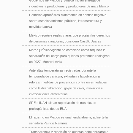
Gobiernos de México y Sinaloa inician entrega de
incentivos a productoras y productores de maíz blanco
Comisión aprobó tres dictámenes en sentido negativo
sobre estacionamientos públicos, infraestructura y
movilidad activa
México requiere reglas claras que protejan los derechos
de personas creadoras, considera Castillo Juárez
Marco jurídico vigente no establece como requisito la
separación del cargo para quienes pretenden reelegirse
en 2027: Monreal Ávila
Ante altas temperaturas registradas durante la
temporada de canícula, exhortan a la población a
reforzar medidas de prevención contra enfermedades
como la deshidratación, golpe de calor, insolación e
intoxicaciones alimentarias
SRE e INAH alistan repatriación de tres piezas
prehispánicas desde EUA
El racismo en México es una herida abierta, advierte la
senadora Patricia Ramírez
Transparencia y rendición de cuentas debe aplicarse a