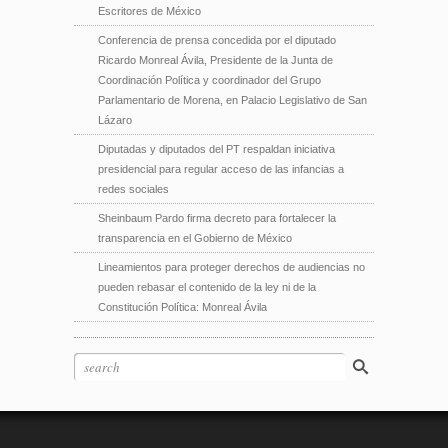
Escritores de México
Conferencia de prensa concedida por el diputado
Ricardo Monreal Ávila, Presidente de la Junta de
Coordinación Política y coordinador del Grupo
Parlamentario de Morena, en Palacio Legislativo de San
Lázaro
Diputadas y diputados del PT respaldan iniciativa
presidencial para regular acceso de las infancias a
redes sociales
Sheinbaum Pardo firma decreto para fortalecer la
transparencia en el Gobierno de México
Lineamientos para proteger derechos de audiencias no
pueden rebasar el contenido de la ley ni de la
Constitución Política: Monreal Ávila