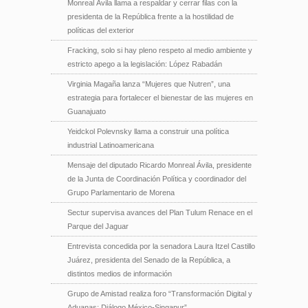
Monreal Ávila llama a respaldar y cerrar filas con la
presidenta de la República frente a la hostilidad de
políticas del exterior
Fracking, solo si hay pleno respeto al medio ambiente y
estricto apego a la legislación: López Rabadán
Virginia Magaña lanza “Mujeres que Nutren”, una
estrategia para fortalecer el bienestar de las mujeres en
Guanajuato
Yeidckol Polevnsky llama a construir una política
industrial Latinoamericana
Mensaje del diputado Ricardo Monreal Ávila, presidente
de la Junta de Coordinación Política y coordinador del
Grupo Parlamentario de Morena
Sectur supervisa avances del Plan Tulum Renace en el
Parque del Jaguar
Entrevista concedida por la senadora Laura Itzel Castillo
Juárez, presidenta del Senado de la República, a
distintos medios de información
Grupo de Amistad realiza foro “Transformación Digital y
Aduanas: Diálogo México-Singapur”