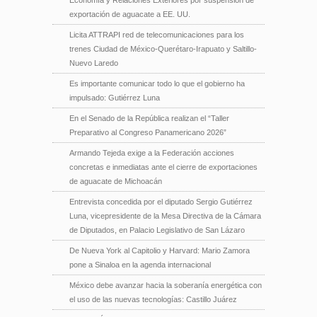
Economía y Relaciones Exteriores por suspensión de
exportación de aguacate a EE. UU.
Licita ATTRAPI red de telecomunicaciones para los
trenes Ciudad de México-Querétaro-Irapuato y Saltillo-
Nuevo Laredo
Es importante comunicar todo lo que el gobierno ha
impulsado: Gutiérrez Luna
En el Senado de la República realizan el “Taller
Preparativo al Congreso Panamericano 2026”
Armando Tejeda exige a la Federación acciones
concretas e inmediatas ante el cierre de exportaciones
de aguacate de Michoacán
Entrevista concedida por el diputado Sergio Gutiérrez
Luna, vicepresidente de la Mesa Directiva de la Cámara
de Diputados, en Palacio Legislativo de San Lázaro
De Nueva York al Capitolio y Harvard: Mario Zamora
pone a Sinaloa en la agenda internacional
México debe avanzar hacia la soberanía energética con
el uso de las nuevas tecnologías: Castillo Juárez