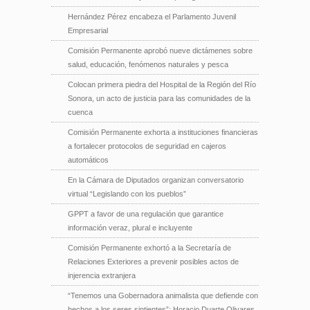
Hernández Pérez encabeza el Parlamento Juvenil
Empresarial
Comisión Permanente aprobó nueve dictámenes sobre
salud, educación, fenómenos naturales y pesca
Colocan primera piedra del Hospital de la Región del Río
Sonora, un acto de justicia para las comunidades de la
cuenca
Comisión Permanente exhorta a instituciones financieras
a fortalecer protocolos de seguridad en cajeros
automáticos
En la Cámara de Diputados organizan conversatorio
virtual “Legislando con los pueblos”
GPPT a favor de una regulación que garantice
información veraz, plural e incluyente
Comisión Permanente exhortó a la Secretaría de
Relaciones Exteriores a prevenir posibles actos de
injerencia extranjera
“Tenemos una Gobernadora animalista que defiende con
hechos a los seres sintientes”: Horacio Duarte Olivares