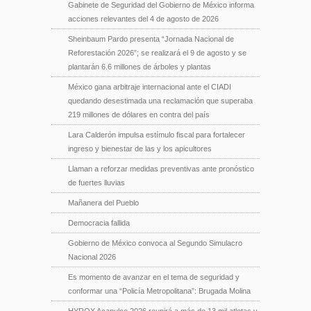
Gabinete de Seguridad del Gobierno de México informa
acciones relevantes del 4 de agosto de 2026
Sheinbaum Pardo presenta “Jornada Nacional de
Reforestación 2026”; se realizará el 9 de agosto y se
plantarán 6.6 millones de árboles y plantas
México gana arbitraje internacional ante el CIADI
quedando desestimada una reclamación que superaba
219 millones de dólares en contra del país
Lara Calderón impulsa estímulo fiscal para fortalecer
ingreso y bienestar de las y los apicultores
Llaman a reforzar medidas preventivas ante pronóstico
de fuertes lluvias
Mañanera del Pueblo
Democracia fallida
Gobierno de México convoca al Segundo Simulacro
Nacional 2026
Es momento de avanzar en el tema de seguridad y
conformar una “Policía Metropolitana”: Brugada Molina
HYROX Acapulco 2026 reunirá a más de 13 mil atletas y