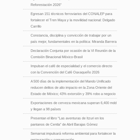
Reforestación 2026”
Egresan 151 técnicos ferroviarios del CONALEP para
fortalecer el Tren Maya y la movilidad nacional: Delgado
Carrillo
Constancia, disciplina y convicción de trabajar por un
país mejor, fundamentales en la política: Miranda Barrera
Declaración Conjunta por ocasión de la VI Reunión de la
Comisión Binacional México-Brasil
Impulsan el café de especialidad y el comercio directo
con la Convención del Café Oaxaqueño 2026
A 500 días de la implementación del Mando Unificado
reducen delitos de alto impacto en la Zona Oriente del
Estado de México; 43% extorsión y 39% robo a negocio
Exportaciones de cerveza mexicana superan 6,400 mdd
y llegan a 98 países
Presentan el libro “Las aventuras de Itzuri en los
pantanos de Centla” de Abril Barajas Gómez
Semarnat impulsará reforma ambiental para fortalecer la
restauración y conservación