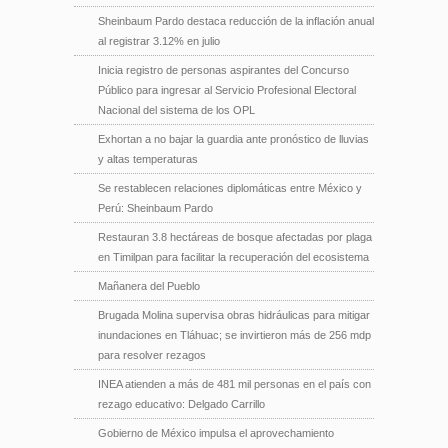
Sheinbaum Pardo destaca reducción de la inflación anual
al registrar 3.12% en julio
Inicia registro de personas aspirantes del Concurso
Público para ingresar al Servicio Profesional Electoral
Nacional del sistema de los OPL
Exhortan a no bajar la guardia ante pronóstico de lluvias
y altas temperaturas
Se restablecen relaciones diplomáticas entre México y
Perú: Sheinbaum Pardo
Restauran 3.8 hectáreas de bosque afectadas por plaga
en Timilpan para facilitar la recuperación del ecosistema
Mañanera del Pueblo
Brugada Molina supervisa obras hidráulicas para mitigar
inundaciones en Tláhuac; se invirtieron más de 256 mdp
para resolver rezagos
INEA atienden a más de 481 mil personas en el país con
rezago educativo: Delgado Carrillo
Gobierno de México impulsa el aprovechamiento