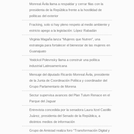
Monreal Ávila llama a respaldar y cerrar filas con la
presidenta de la República frente a la hostilidad de
políticas del exterior
Fracking, solo si hay pleno respeto al medio ambiente y
estricto apego a la legislación: López Rabadán
Virginia Magaña lanza “Mujeres que Nutren”, una
estrategia para fortalecer el bienestar de las mujeres en
Guanajuato
Yeidckol Polevnsky llama a construir una política
industrial Latinoamericana
Mensaje del diputado Ricardo Monreal Ávila, presidente
de la Junta de Coordinación Política y coordinador del
Grupo Parlamentario de Morena
Sectur supervisa avances del Plan Tulum Renace en el
Parque del Jaguar
Entrevista concedida por la senadora Laura Itzel Castillo
Juárez, presidenta del Senado de la República, a
distintos medios de información
Grupo de Amistad realiza foro “Transformación Digital y