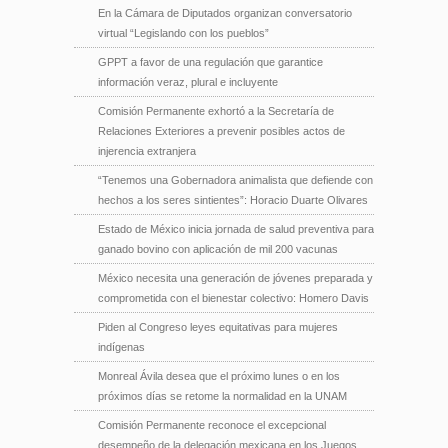
En la Cámara de Diputados organizan conversatorio
virtual “Legislando con los pueblos”
GPPT a favor de una regulación que garantice
información veraz, plural e incluyente
Comisión Permanente exhortó a la Secretaría de
Relaciones Exteriores a prevenir posibles actos de
injerencia extranjera
“Tenemos una Gobernadora animalista que defiende con
hechos a los seres sintientes”: Horacio Duarte Olivares
Estado de México inicia jornada de salud preventiva para
ganado bovino con aplicación de mil 200 vacunas
México necesita una generación de jóvenes preparada y
comprometida con el bienestar colectivo: Homero Davis
Piden al Congreso leyes equitativas para mujeres
indígenas
Monreal Ávila desea que el próximo lunes o en los
próximos días se retome la normalidad en la UNAM
Comisión Permanente reconoce el excepcional
desempeño de la delegación mexicana en los Juegos