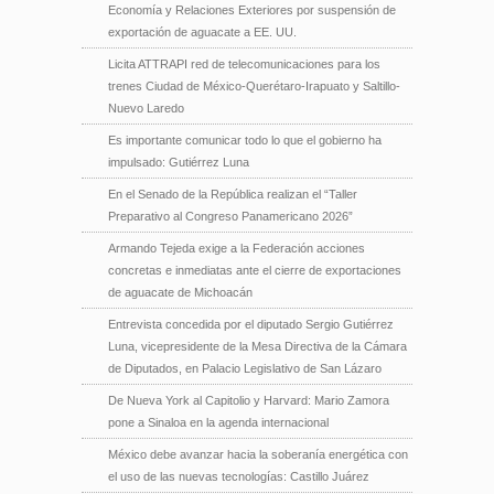
Economía y Relaciones Exteriores por suspensión de
exportación de aguacate a EE. UU.
Licita ATTRAPI red de telecomunicaciones para los
trenes Ciudad de México-Querétaro-Irapuato y Saltillo-
Nuevo Laredo
Es importante comunicar todo lo que el gobierno ha
impulsado: Gutiérrez Luna
En el Senado de la República realizan el “Taller
Preparativo al Congreso Panamericano 2026”
Armando Tejeda exige a la Federación acciones
concretas e inmediatas ante el cierre de exportaciones
de aguacate de Michoacán
Entrevista concedida por el diputado Sergio Gutiérrez
Luna, vicepresidente de la Mesa Directiva de la Cámara
de Diputados, en Palacio Legislativo de San Lázaro
De Nueva York al Capitolio y Harvard: Mario Zamora
pone a Sinaloa en la agenda internacional
México debe avanzar hacia la soberanía energética con
el uso de las nuevas tecnologías: Castillo Juárez