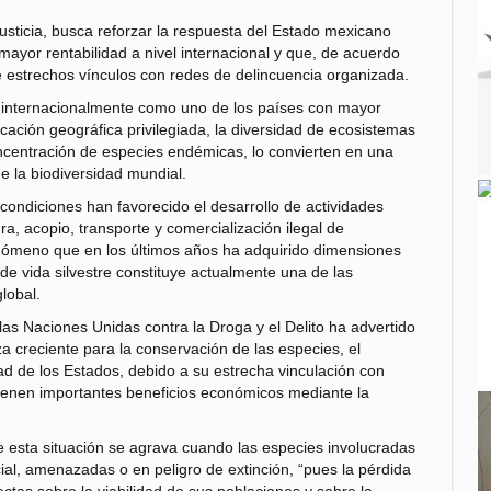
usticia, busca reforzar la respuesta del Estado mexicano
e mayor rentabilidad a nivel internacional y que, de acuerdo
 estrechos vínculos con redes de delincuencia organizada.
ido internacionalmente como uno de los países con mayor
icación geográfica privilegiada, la diversidad de ecosistemas
oncentración de especies endémicas, lo convierten en una
e la biodiversidad mundial.
ondiciones han favorecido el desarrollo de actividades
ura, acopio, transporte y comercialización ilegal de
fenómeno que en los últimos años ha adquirido dimensiones
 de vida silvestre constituye actualmente una de las
global.
las Naciones Unidas contra la Droga y el Delito ha advertido
 creciente para la conservación de las especies, el
dad de los Estados, debido a su estrecha vinculación con
tienen importantes beneficios económicos mediante la
e esta situación se agrava cuando las especies involucradas
ial, amenazadas o en peligro de extinción, “pues la pérdida