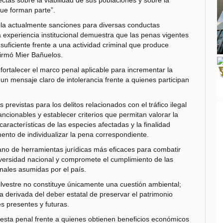
ctas sobre la viabilidad de sus poblaciones y sobre la
ue forman parte”.
pla actualmente sanciones para diversas conductas
la experiencia institucional demuestra que las penas vigentes
uficiente frente a una actividad criminal que produce
irmó Mier Bañuelos.
 fortalecer el marco penal aplicable para incrementar la
un mensaje claro de intolerancia frente a quienes participan
 previstas para los delitos relacionados con el tráfico ilegal
ancionables y establecer criterios que permitan valorar la
aracterísticas de las especies afectadas y la finalidad
mento de individualizar la pena correspondiente.
ano de herramientas jurídicas más eficaces para combatir
iversidad nacional y compromete el cumplimiento de las
onales asumidas por el país.
ilvestre no constituye únicamente una cuestión ambiental;
a derivada del deber estatal de preservar el patrimonio
s presentes y futuras.
puesta penal frente a quienes obtienen beneficios económicos