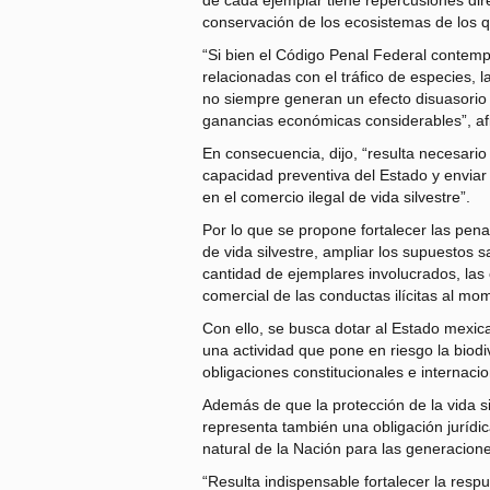
de cada ejemplar tiene repercusiones dire
conservación de los ecosistemas de los q
“Si bien el Código Penal Federal contem
relacionadas con el tráfico de especies, 
no siempre generan un efecto disuasorio s
ganancias económicas considerables”, af
En consecuencia, dijo, “resulta necesario
capacidad preventiva del Estado y enviar 
en el comercio ilegal de vida silvestre”.
Por lo que se propone fortalecer las penas
de vida silvestre, ampliar los supuestos s
cantidad de ejemplares involucrados, las c
comercial de las conductas ilícitas al mo
Con ello, se busca dotar al Estado mexic
una actividad que pone en riesgo la biod
obligaciones constitucionales e internaci
Además de que la protección de la vida s
representa también una obligación jurídic
natural de la Nación para las generacione
“Resulta indispensable fortalecer la res