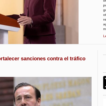
o
p
g
o
r
a
m
L
talecer sanciones contra el tráfico