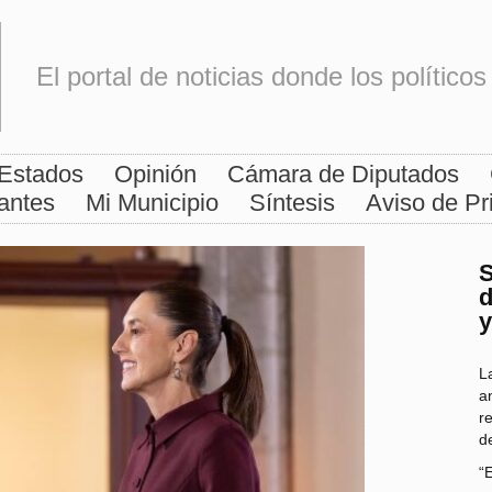
El portal de noticias donde los polític
Estados
Opinión
Cámara de Diputados
antes
Mi Municipio
Síntesis
Aviso de Pr
S
d
y
L
a
r
d
“