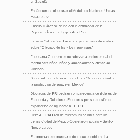
en Zacatlán
En Xicoténcatl clausuran el Modelo de Naciones Unidas
“MUN 2026”
Castillo Juárez se reúne con el embajador de la
República Árabe de Egipto, Amr Rifai
Espacio Cultural San Lázaro organiza mesa de análisis
sobre “El legado de las y los magonistas”
Fuensanta Guerrero exige reforzar atención en salud
mental para niñas, niños y adolescentes víctimas de
violencia
Sandoval Flores lleva a cabo el foro “Situación actual de
la producción del agave en México”
Diputados del PRI pedirán comparecencia de titulares de
Economía y Relaciones Exteriores por suspensión de
exportación de aguacate a EE. UU.
Licita ATTRAPI red de telecomunicaciones para los
trenes Ciudad de México-Querétaro-Irapuato y Saltillo-
Nuevo Laredo
Es importante comunicar todo lo que el gobierno ha