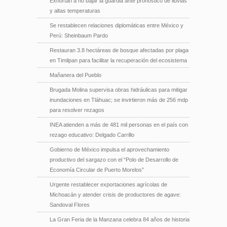
Exhortan a no bajar la guardia ante pronóstico de lluvias
y altas temperaturas
Se restablecen relaciones diplomáticas entre México y
Perú: Sheinbaum Pardo
Restauran 3.8 hectáreas de bosque afectadas por plaga
en Timilpan para facilitar la recuperación del ecosistema
Mañanera del Pueblo
Brugada Molina supervisa obras hidráulicas para mitigar
inundaciones en Tláhuac; se invirtieron más de 256 mdp
para resolver rezagos
INEA atienden a más de 481 mil personas en el país con
rezago educativo: Delgado Carrillo
Gobierno de México impulsa el aprovechamiento
productivo del sargazo con el “Polo de Desarrollo de
Economía Circular de Puerto Morelos”
Urgente restablecer exportaciones agrícolas de
Michoacán y atender crisis de productores de agave:
Sandoval Flores
La Gran Feria de la Manzana celebra 84 años de historia