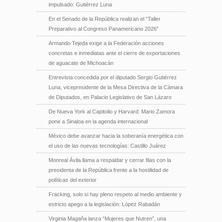
impulsado: Gutiérrez Luna
En el Senado de la República realizan el “Taller
Preparativo al Congreso Panamericano 2026”
Armando Tejeda exige a la Federación acciones
concretas e inmediatas ante el cierre de exportaciones
de aguacate de Michoacán
Entrevista concedida por el diputado Sergio Gutiérrez
Luna, vicepresidente de la Mesa Directiva de la Cámara
de Diputados, en Palacio Legislativo de San Lázaro
De Nueva York al Capitolio y Harvard: Mario Zamora
pone a Sinaloa en la agenda internacional
México debe avanzar hacia la soberanía energética con
el uso de las nuevas tecnologías: Castillo Juárez
Monreal Ávila llama a respaldar y cerrar filas con la
presidenta de la República frente a la hostilidad de
políticas del exterior
Fracking, solo si hay pleno respeto al medio ambiente y
estricto apego a la legislación: López Rabadán
Virginia Magaña lanza “Mujeres que Nutren”, una