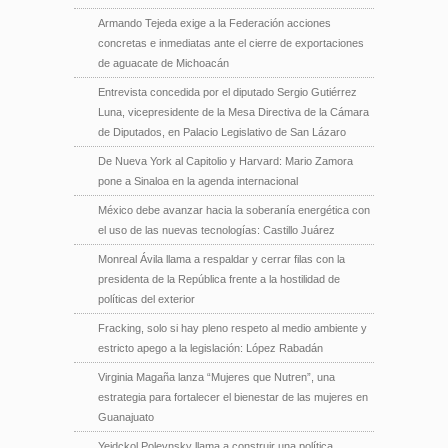
Armando Tejeda exige a la Federación acciones
concretas e inmediatas ante el cierre de exportaciones
de aguacate de Michoacán
Entrevista concedida por el diputado Sergio Gutiérrez
Luna, vicepresidente de la Mesa Directiva de la Cámara
de Diputados, en Palacio Legislativo de San Lázaro
De Nueva York al Capitolio y Harvard: Mario Zamora
pone a Sinaloa en la agenda internacional
México debe avanzar hacia la soberanía energética con
el uso de las nuevas tecnologías: Castillo Juárez
Monreal Ávila llama a respaldar y cerrar filas con la
presidenta de la República frente a la hostilidad de
políticas del exterior
Fracking, solo si hay pleno respeto al medio ambiente y
estricto apego a la legislación: López Rabadán
Virginia Magaña lanza “Mujeres que Nutren”, una
estrategia para fortalecer el bienestar de las mujeres en
Guanajuato
Yeidckol Polevnsky llama a construir una política