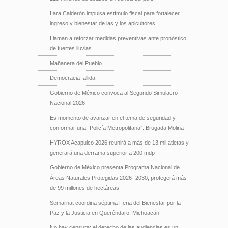
Lara Calderón impulsa estímulo fiscal para fortalecer
ingreso y bienestar de las y los apicultores
Llaman a reforzar medidas preventivas ante pronóstico
de fuertes lluvias
Mañanera del Pueblo
Democracia fallida
Gobierno de México convoca al Segundo Simulacro
Nacional 2026
Es momento de avanzar en el tema de seguridad y
conformar una “Policía Metropolitana”: Brugada Molina
HYROX Acapulco 2026 reunirá a más de 13 mil atletas y
generará una derrama superior a 200 mdp
Gobierno de México presenta Programa Nacional de
Áreas Naturales Protegidas 2026 -2030; protegerá más
de 99 millones de hectáreas
Semarnat coordina séptima Feria del Bienestar por la
Paz y la Justicia en Queréndaro, Michoacán
No hay censura; el derecho de las audiencias es un