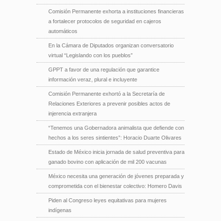
Comisión Permanente exhorta a instituciones financieras
a fortalecer protocolos de seguridad en cajeros
automáticos
En la Cámara de Diputados organizan conversatorio
virtual “Legislando con los pueblos”
GPPT a favor de una regulación que garantice
información veraz, plural e incluyente
Comisión Permanente exhortó a la Secretaría de
Relaciones Exteriores a prevenir posibles actos de
injerencia extranjera
“Tenemos una Gobernadora animalista que defiende con
hechos a los seres sintientes”: Horacio Duarte Olivares
Estado de México inicia jornada de salud preventiva para
ganado bovino con aplicación de mil 200 vacunas
México necesita una generación de jóvenes preparada y
comprometida con el bienestar colectivo: Homero Davis
Piden al Congreso leyes equitativas para mujeres
indígenas