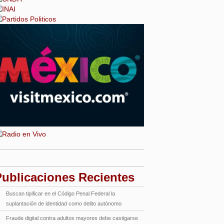
Publicaciones Recientes
Buscan tipificar en el Código Penal Federal la
suplantación de identidad como delito autónomo
Fraude digital contra adultos mayores debe castigarse