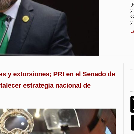
(
y
c
y
L
es y extorsiones; PRI en el Senado de
talecer estrategia nacional de