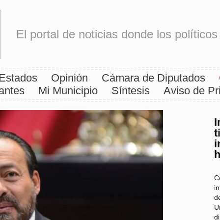
El portal de noticias donde los polític
Estados
Opinión
Cámara de Diputados
antes
Mi Municipio
Síntesis
Aviso de Pr
I
t
i
h
Co
i
d
U
d