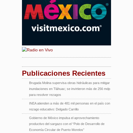
Publicaciones Recientes
Brugada Molina supervisa obras hidráulicas para mitigar
inundaciones en Tláhuac; se invirtieron más de 256 mdp
para resolver rezagos
INEA atienden a más de 481 mil personas en el país con
rezago educativo: Delgado Carrillo
Gobierno de México impulsa el aprovechamiento
productivo del sargazo con el “Polo de Desarrollo de
Economía Circular de Puerto Morelos”