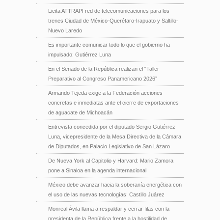
Licita ATTRAPI red de telecomunicaciones para los
trenes Ciudad de México-Querétaro-Irapuato y Saltillo-
Nuevo Laredo
Es importante comunicar todo lo que el gobierno ha
impulsado: Gutiérrez Luna
En el Senado de la República realizan el “Taller
Preparativo al Congreso Panamericano 2026”
Armando Tejeda exige a la Federación acciones
concretas e inmediatas ante el cierre de exportaciones
de aguacate de Michoacán
Entrevista concedida por el diputado Sergio Gutiérrez
Luna, vicepresidente de la Mesa Directiva de la Cámara
de Diputados, en Palacio Legislativo de San Lázaro
De Nueva York al Capitolio y Harvard: Mario Zamora
pone a Sinaloa en la agenda internacional
México debe avanzar hacia la soberanía energética con
el uso de las nuevas tecnologías: Castillo Juárez
Monreal Ávila llama a respaldar y cerrar filas con la
presidenta de la República frente a la hostilidad de