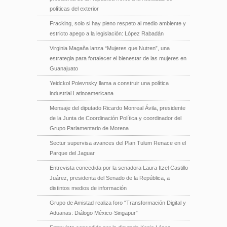
políticas del exterior
Fracking, solo si hay pleno respeto al medio ambiente y
estricto apego a la legislación: López Rabadán
Virginia Magaña lanza “Mujeres que Nutren”, una
estrategia para fortalecer el bienestar de las mujeres en
Guanajuato
Yeidckol Polevnsky llama a construir una política
industrial Latinoamericana
Mensaje del diputado Ricardo Monreal Ávila, presidente
de la Junta de Coordinación Política y coordinador del
Grupo Parlamentario de Morena
Sectur supervisa avances del Plan Tulum Renace en el
Parque del Jaguar
Entrevista concedida por la senadora Laura Itzel Castillo
Juárez, presidenta del Senado de la República, a
distintos medios de información
Grupo de Amistad realiza foro “Transformación Digital y
Aduanas: Diálogo México-Singapur”