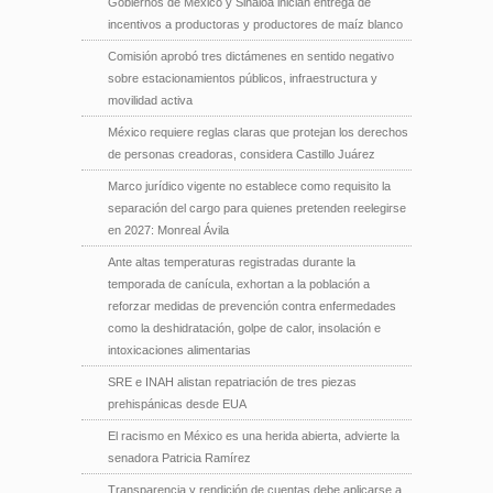
Gobiernos de México y Sinaloa inician entrega de
incentivos a productoras y productores de maíz blanco
Comisión aprobó tres dictámenes en sentido negativo
sobre estacionamientos públicos, infraestructura y
movilidad activa
México requiere reglas claras que protejan los derechos
de personas creadoras, considera Castillo Juárez
Marco jurídico vigente no establece como requisito la
separación del cargo para quienes pretenden reelegirse
en 2027: Monreal Ávila
Ante altas temperaturas registradas durante la
temporada de canícula, exhortan a la población a
reforzar medidas de prevención contra enfermedades
como la deshidratación, golpe de calor, insolación e
intoxicaciones alimentarias
SRE e INAH alistan repatriación de tres piezas
prehispánicas desde EUA
El racismo en México es una herida abierta, advierte la
senadora Patricia Ramírez
Transparencia y rendición de cuentas debe aplicarse a