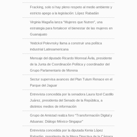
Fracking, solo si hay pleno respeto al medio ambiente y
estricto apego a la legislación: López Rabadán
Virginia Magaña lanza “Mujeres que Nutren”, una
estrategia para fortalecer el bienestar de las mujeres en
Guanajuato
Yeidckol Polevnsky llama a construir una política
industrial Latinoamericana
Mensaje del diputado Ricardo Monreal Ávila, presidente
de la Junta de Coordinación Política y coordinador del
Grupo Parlamentario de Morena
Sectur supervisa avances del Plan Tulum Renace en el
Parque del Jaguar
Entrevista concedida por la senadora Laura Itzel Castillo
Juárez, presidenta del Senado de la República, a
distintos medios de información
Grupo de Amistad realiza foro “Transformación Digital y
Aduanas: Diálogo México-Singapur”
Entrevista concedida por la diputada Kenia López
Rabadán, presidenta de la Mesa Directiva de la Cámara