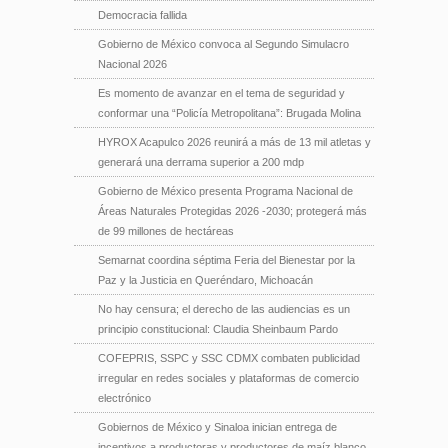
Democracia fallida
Gobierno de México convoca al Segundo Simulacro
Nacional 2026
Es momento de avanzar en el tema de seguridad y
conformar una “Policía Metropolitana”: Brugada Molina
HYROX Acapulco 2026 reunirá a más de 13 mil atletas y
generará una derrama superior a 200 mdp
Gobierno de México presenta Programa Nacional de
Áreas Naturales Protegidas 2026 -2030; protegerá más
de 99 millones de hectáreas
Semarnat coordina séptima Feria del Bienestar por la
Paz y la Justicia en Queréndaro, Michoacán
No hay censura; el derecho de las audiencias es un
principio constitucional: Claudia Sheinbaum Pardo
COFEPRIS, SSPC y SSC CDMX combaten publicidad
irregular en redes sociales y plataformas de comercio
electrónico
Gobiernos de México y Sinaloa inician entrega de
incentivos a productoras y productores de maíz blanco