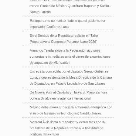
trenes Ciudad de México-Querétaro-Irapuato y Saltillo-
Nuevo Laredo
Es importante comunicar todo lo que el gobierno ha
impulsado: Gutiérrez Luna
En el Senado de la República realizan el “Taller
Preparativo al Congreso Panamericano 2026”
Armando Tejeda exige a la Federación acciones
concretas e inmediatas ante el cierre de exportaciones
de aguacate de Michoacán
Entrevista concedida por el diputado Sergio Gutiérrez
Luna, vicepresidente de la Mesa Directiva de la Cámara
de Diputados, en Palacio Legislativo de San Lázaro
De Nueva York al Capitolio y Harvard: Mario Zamora
pone a Sinaloa en la agenda internacional
México debe avanzar hacia la soberanía energética con
el uso de las nuevas tecnologías: Castillo Juárez
Monreal Ávila llama a respaldar y cerrar filas con la
presidenta de la República frente a la hostilidad de
políticas del exterior