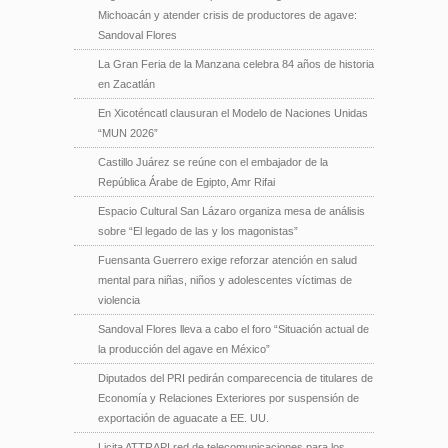
Michoacán y atender crisis de productores de agave:
Sandoval Flores
La Gran Feria de la Manzana celebra 84 años de historia
en Zacatlán
En Xicoténcatl clausuran el Modelo de Naciones Unidas
“MUN 2026”
Castillo Juárez se reúne con el embajador de la
República Árabe de Egipto, Amr Rifai
Espacio Cultural San Lázaro organiza mesa de análisis
sobre “El legado de las y los magonistas”
Fuensanta Guerrero exige reforzar atención en salud
mental para niñas, niños y adolescentes víctimas de
violencia
Sandoval Flores lleva a cabo el foro “Situación actual de
la producción del agave en México”
Diputados del PRI pedirán comparecencia de titulares de
Economía y Relaciones Exteriores por suspensión de
exportación de aguacate a EE. UU.
Licita ATTRAPI red de telecomunicaciones para los