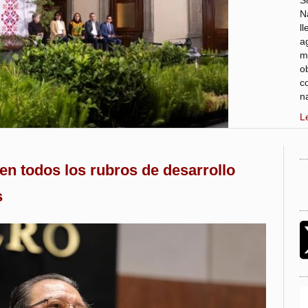
S
N
l
a
m
o
c
n
L
en todos los rubros de desarrollo
s