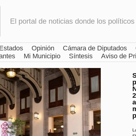
El portal de noticias donde los polític
Estados
Opinión
Cámara de Diputados
antes
Mi Municipio
Síntesis
Aviso de Pr
p
N
2
a
m
p
L