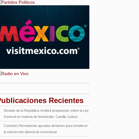
Publicaciones Recientes
Senado de la República recibirá propuestas sobre la Ley
General en materia de feminicidio: Castillo Juárez
Comisión Permanente aprueba dictamen para fortalecer
la reinserción laboral de exreclusas